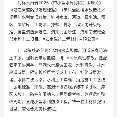
对标云南省2026《中小型水库除险加固规范》
《沿江河道防渗治理标准》《高原灌区排水改造技术
规程》水利专项政策，针对水库、河道、蓄水池、灌
区、尾矿库土工防渗、排盐、排水工程定向升级标
准，覆盖滇西澜沧江、滇东北金沙江、滇东南流域全
部水利土工项目。#云南瑞达工程材料有限公司#
1、政策核心细则：省内水库坝体、河道堤身防渗
土工膜，强制要求耐盐碱、抗UV高原改性参数，匹配
云南干热河谷、环湖水土腐蚀工况；水利盲沟、排水
廊道滤层，限定长丝原生反滤土工布，杜绝滤层淤
堵、水体二次污染；水利土工焊缝、搭接施工工艺统
一属地标准，雨后、高湿环境违规焊接不予验收；库
区边坡土工防护年限纳入工程质保考核，缩短运维整
改周期；县域小型水利防渗工程，统一岩土材料报审
目录，简化合规资料流程。