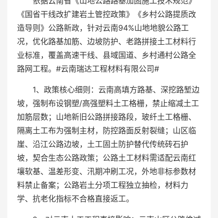
依据云南省《山地公路路基加固施工技术规范》
《国省干线改扩建岩土管控政策》《乡村公路提质改
造导则》公路新政，针对云南94%山地地貌公路工
况，优化路基加筋、边坡防护、老路拼接土工材料行
业标准，覆盖高速干线、县域国道、乡村通村公路全
路网工程。#云南瑞达工程材料有限公司#
1、政策核心细则：云南高填方路基、深挖路堑边
坡，强制布设钢塑/高强塑料土工格栅，禁止缩减土工
加筋层数；山地新旧公路拼接路段，玻纤土工格栅、
隔离土工布为强制主材，防控路面反射裂缝；山区临
崖、沿江公路边坡，土工固土防护替代传统砖石护
坡，契合生态公路政策；公路土工材料需适配云南红
壤软基、温差形变、汛期冲刷工况，外地非标参数材
料禁止备案；公路岩土分项工程独立抽检，材料力
学、抗老化指标不合格直接返工。