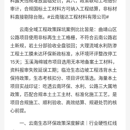
料露天违规堆放面临处罚；其六，政策联动工地造价
审计，合规国标土工材料方可纳入工程结算，非标材
料直接剔除台账。#云南瑞达工程材料有限公司#
云南全域工程政策踩坑案例比比皆是：曲靖山区
公路项目使用非标再生土工格栅，不符合云南公路岩
土新规，岩土分部验收全盘驳回；大理流域水利防渗
工程土工膜未达环保新政标准，水环境环评整改停工
15天；玉溪海绵城市项目选用无本地备案土工材料，
资料报审失败延误工期；临沧生态边坡工程违背水土
保持政策，生态考核扣分、项目评优落选。海量本土
项目实战印证：吃透云南环保、水利、公路三大属地
政策，匹配合规本土土工主材、标准化施工工艺，是
项目合规施工、顺利验收、高效结算、规避处罚的核
心前提。
一、云南生态环保政策深度解读｜行业硬性红线