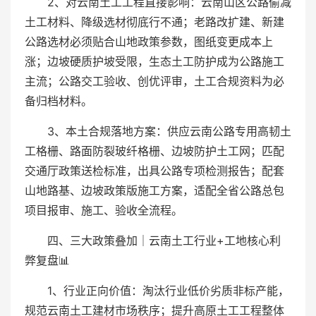
2、对云南土工工程直接影响：云南山区公路偷减
土工材料、降级选材彻底行不通；老路改扩建、新建
公路选材必须贴合山地政策参数，图纸变更成本上
涨；边坡硬质护坡受限，生态土工防护成为公路施工
主流；公路交工验收、创优评审，土工合规资料为必
备归档材料。
3、本土合规落地方案：供应云南公路专用高韧土
工格栅、路面防裂玻纤格栅、边坡防护土工网；匹配
交通厅政策送检标准，出具公路专项检测报告；配套
山地路基、边坡政策版施工方案，适配全省公路总包
项目报审、施工、验收全流程。
四、三大政策叠加｜云南土工行业+工地核心利
弊复盘📊
1、行业正向价值：淘汰行业低价劣质非标产能，
规范云南土工建材市场秩序；提升高原土工工程整体