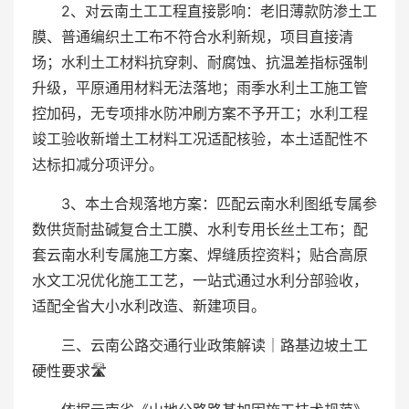
2、对云南土工工程直接影响：老旧薄款防渗土工
膜、普通编织土工布不符合水利新规，项目直接清
场；水利土工材料抗穿刺、耐腐蚀、抗温差指标强制
升级，平原通用材料无法落地；雨季水利土工施工管
控加码，无专项排水防冲刷方案不予开工；水利工程
竣工验收新增土工材料工况适配核验，本土适配性不
达标扣减分项评分。
3、本土合规落地方案：匹配云南水利图纸专属参
数供货耐盐碱复合土工膜、水利专用长丝土工布；配
套云南水利专属施工方案、焊缝质控资料；贴合高原
水文工况优化施工工艺，一站式通过水利分部验收，
适配全省大小水利改造、新建项目。
三、云南公路交通行业政策解读｜路基边坡土工
硬性要求🛣️