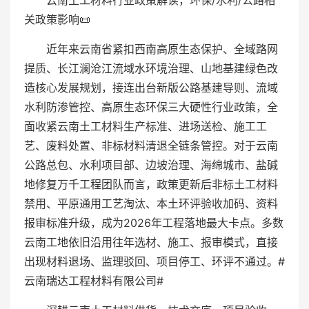
云南土工材料行业政策解读，环保/水利/公路相
关政策影响📜
近年来云南省紧扣西南高原生态保护、全域路网
提质、长江澜沧江流域水环境治理、山地基建绿色改
造核心发展规划，接连出台新版公路基建导则、流域
水利防渗管控、高原生态环保三大硬性行业政策，全
面收紧云南土工材料生产标准、进场送检、施工工
艺、废料处置、非标材料清退全链条管控。对于云南
公路总包、水利项目部、边坡治理、海绵城市、盐碱
地修复万千工程团队而言，政策更新后非标土工材料
禁用、平原通用工艺淘汰、本土环评验收加码、资料
报审标准升级，成为2026年工程落地最大卡点。多数
云南工地依旧沿用往年选材、施工、报审模式，直接
出现材料退场、监理驳回、项目停工、环评不通过。#
云南瑞达工程材料有限公司#