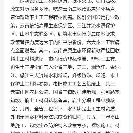
深耕云南土工材料供货、技术交底、项目验收、
政策对标服务多年，吃透云南属地政策差异化痛点，
读懂新政下土工工程转型刚需。区别全国通用行业政
策，云南依托高原生态保护区、三江并流水源保护
区、山地生态脆弱区、红壤水土保持专属属地要求，
政策管控力度远大于内陆平原省份，六大本土工程痛
点全面爆发。其一，云南高原生态环保新政严控回收
料土工材料进场，市面低价非标格栅、非标土工布、
再生土工膜全面禁入全省工地；其二，澜沧江、金沙
江、怒江三大流域水利新规，升级防渗、反滤、水土
保护土工材料参数，老旧施工工艺直接废止；其三，
云南山区农村公路、国省干道改扩建新规，强制路基
边坡加筋土工材料达标备案，岩土分项工程单独核
验；其四，全省工程环评、水评绑定土工主材资质，
外地无备案材料无法完成资料归档；其五，干湿季山
地施工、边坡生态防护纳入政策考核，裸坡施工、材