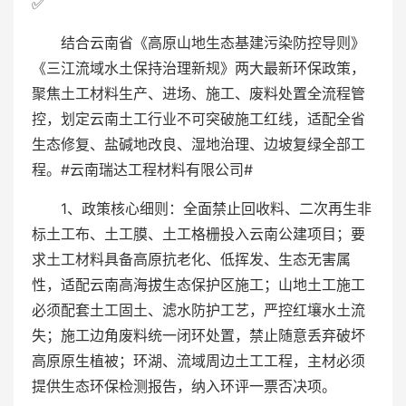
✅
结合云南省《高原山地生态基建污染防控导则》
《三江流域水土保持治理新规》两大最新环保政策，
聚焦土工材料生产、进场、施工、废料处置全流程管
控，划定云南土工行业不可突破施工红线，适配全省
生态修复、盐碱地改良、湿地治理、边坡复绿全部工
程。#云南瑞达工程材料有限公司#
1、政策核心细则：全面禁止回收料、二次再生非
标土工布、土工膜、土工格栅投入云南公建项目；要
求土工材料具备高原抗老化、低挥发、生态无害属
性，适配云南高海拔生态保护区施工；山地土工施工
必须配套土工固土、滤水防护工艺，严控红壤水土流
失；施工边角废料统一闭环处置，禁止随意丢弃破坏
高原原生植被；环湖、流域周边土工工程，主材必须
提供生态环保检测报告，纳入环评一票否决项。